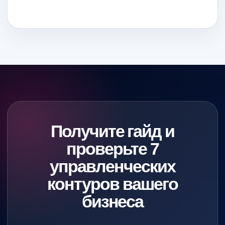
НАПРАВЛЕНИЯ
MBA
Neo-Tech: Технологическое
лидерство
Victory Code:
Управленческое
превосходство
НШБ
Вебинары
Получите гайд и
Экспертный совет
проверьте 7
Преподаватели
управленческих
Блог
контуров вашего
О школе
бизнеса
ПРАВОВАЯ
ИНФОРМАЦИЯ
Согласие на получение рекламных