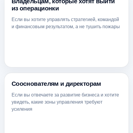
Владельцам, которые хотят выйти
из операционки
г. Москва, ул. Горбунова,
дом 2, стр. 3, оф. 35
Если вы хотите управлять стратегией, командой
и финансовым результатом, а не тушить пожары
ООО «НШБ»
ИНН
9731155214
ОГРН
1257700398229
Номер счёта: 40702810201020002921
Банк: АО "АЛЬФА-БАНК"
КПП: 773101001
БИК: 044525593
Кор. счёт: 30101810200000000593
Сооснователям и директорам
Если вы отвечаете за развитие бизнеса и хотите
Агентский договор
увидеть, какие зоны управления требуют
усиления
ДПП ПП «Mini MBA»
Договор оферты
Соглашение о сотрудничестве