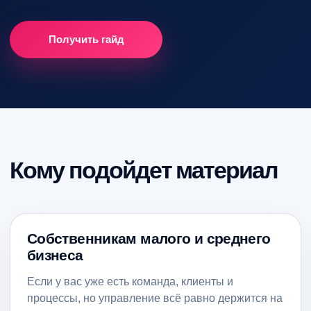
Получить гайд
ПОДСКАЖЕМ
КАКУЮ
ПРОГРАММУ MBA СТОИТ
ВЫБРАТЬ ИМЕННО ВАМ
Оставьте заявку, мы свяжемся с вами,
Кому подойдет материал
проконсультируем и ответим на все
интересующие вопросы
Собственникам малого и среднего
бизнеса
Если у вас уже есть команда, клиенты и
процессы, но управление всё равно держится на