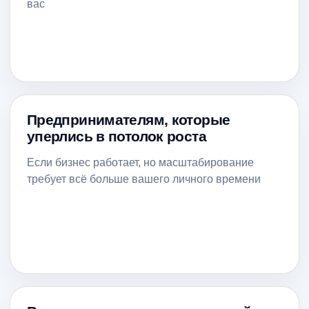
вас
+7
Отправляя данную форму, я
соглашаюсь с
политикой
конфиденциальности
и
обработкой
персональных данных
Отправить
Предпринимателям, которые
уперлись в потолок роста
Если бизнес работает, но масштабирование
требует всё больше вашего личного времени
КОНТАКТЫ
+7 (495) 222-22-
37
info@nschool.ru
Перейти в чат
с
менеджером