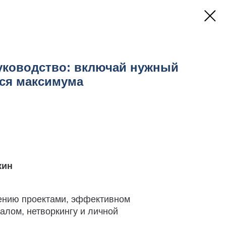
уководство: включай нужный
йся максимума
кин
ению проектами, эффективном
алом, нетворкингу и личной